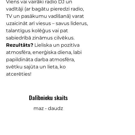
Viens vai vairāki radio DJ un
vadītāji (ar bagātu pieredzi radio,
TV un pasākumu vadīšanā) varat
uzaicināt arī viesus – savus līderus,
talantīgus kolēģus vai pat
sabiedrībā zināmus cilvēkus.
Rezultāts?
Lieliska un pozitīva
atmosfēra, enerģiska diena, labi
papildināta darba atmosfēra,
svētku sajūta un lieta, ko
atcerēties!
Dalībnieku skaits
maz - daudz