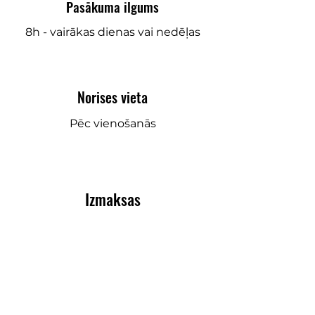
Pasākuma ilgums
8h - vairākas dienas vai nedēļas
Norises vieta
​Pēc vienošanās
Izmaksas
Sākot no 2500 Eur
PIELĀGOTS
UZŅĒMUMA