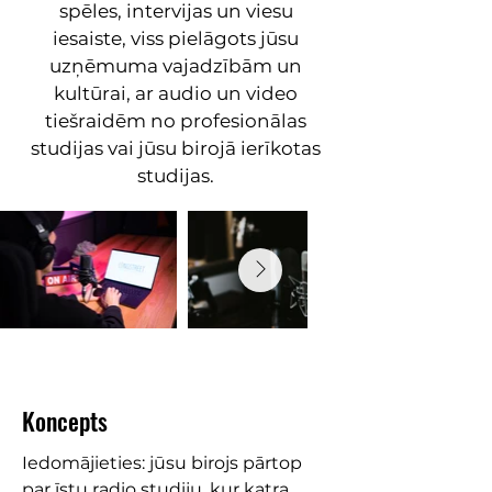
spēles, intervijas un viesu
iesaiste, viss pielāgots jūsu
uzņēmuma vajadzībām un
kultūrai, ar audio un video
tiešraidēm no profesionālas
studijas vai jūsu birojā ierīkotas
studijas.
Koncepts
Iedomājieties: jūsu birojs pārtop
par īstu radio studiju, kur katra