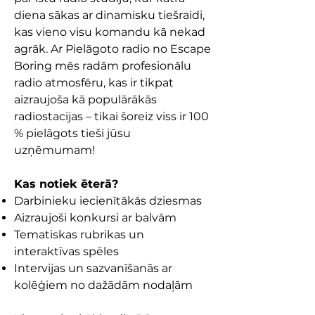
diena sākas ar dinamisku tiešraidi,
kas vieno visu komandu kā nekad
agrāk. Ar Pielāgoto radio no Escape
Boring mēs radām profesionālu
radio atmosfēru, kas ir tikpat
aizraujoša kā populārākās
radiostacijas – tikai šoreiz viss ir 100
% pielāgots tieši jūsu
uzņēmumam!
Kas notiek ēterā?
Darbinieku iecienītākās dziesmas
Aizraujoši konkursi ar balvām
Tematiskas rubrikas un
interaktīvas spēles
Intervijas un sazvanīšanās ar
kolēģiem no dažādām nodaļām